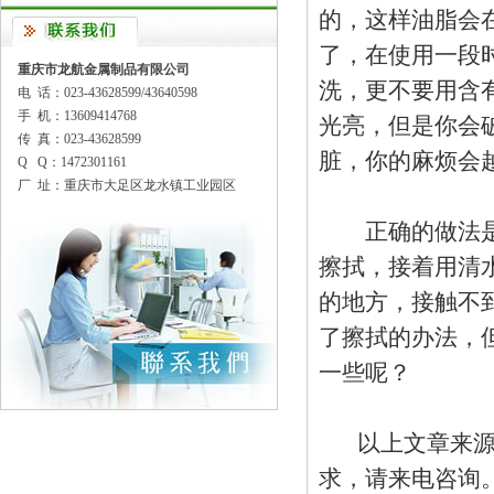
的，这样油脂会
了，在使用一段
重庆市龙航金属制品有限公司
洗，更不要用含
电 话：023-43628599/43640598
手 机：13609414768
光亮，但是你会
传 真：023-43628599
脏，你的麻烦会
Q Q：1472301161
厂 址：重庆市大足区龙水镇工业园区
正确的做法是把
擦拭，接着用清
的地方，接触不
了擦拭的办法，
一些呢？
以上文章来
求，请来电咨询